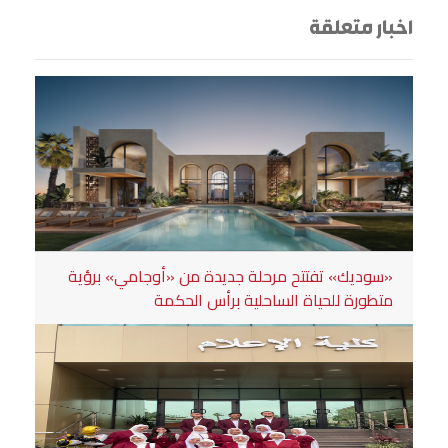
اخبار متعلقة
«سوديك» تفتتح مرحلة جديدة من «أوجامي» برؤية
متطورة للحياة الساحلية برأس الحكمة