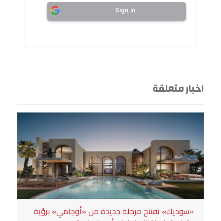
Sign in
اخبار متعلقة
«سوديك» تفتتح مرحلة جديدة من «أوجامي» برؤية