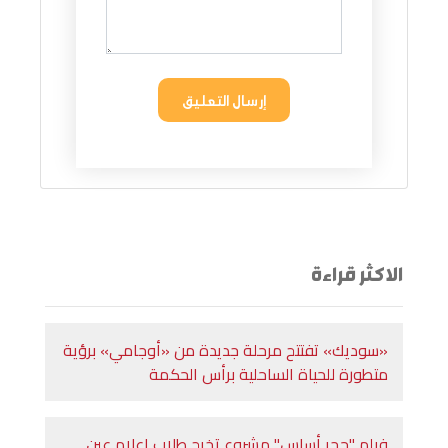
إرسال التعليق
الاكثر قراءة
«سوديك» تفتتح مرحلة جديدة من «أوجامي» برؤية
متطورة للحياة الساحلية برأس الحكمة
فيلم "حجر أساس" مشروع تخرج طلاب إعلام عين