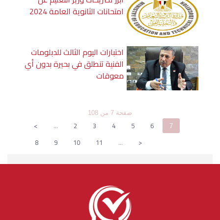
امتحانات الثانوية العامة 2024
اختبارات اليوم الثالث للدبلومات
الفنية تنطلق في بحيرة بدون أي
معوقات
صفحة 7 من 108
<
…
2
3
4
5
6
7
8
9
10
11
…
>