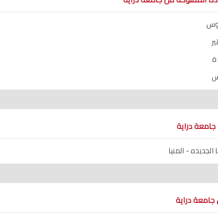
يوس
ر
ة
س
جامعة دراية
ا الجديده - المنيا
جامعة دراية