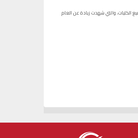
                                            وأعلنت الإدارة عن مصاريف جامعة دراية 2022 لجميع الكليات، والتي شهدت زيادة عن العام 